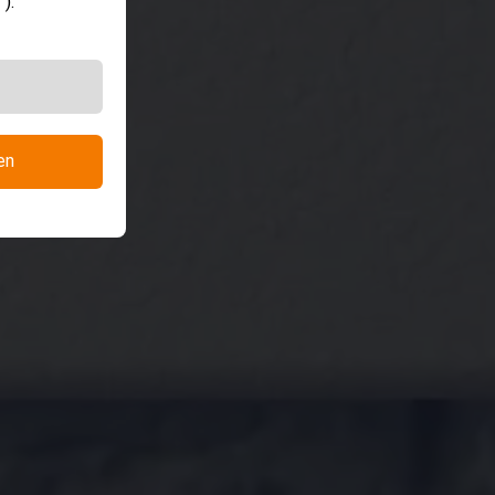
).
en