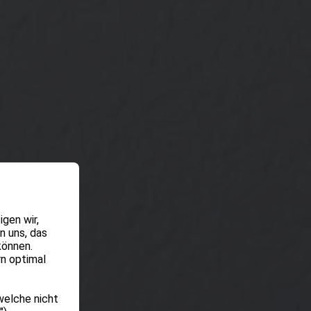
gen wir,
n uns, das
können.
rn optimal
welche nicht